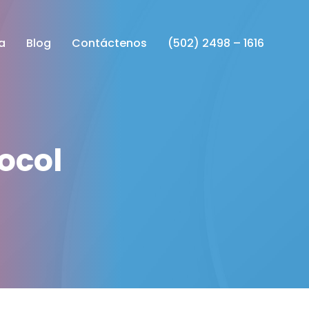
a
Blog
Contáctenos
(502) 2498 – 1616
ocol