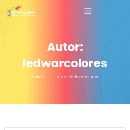
Autor:
ledwarcolores
Home
Autor:
ledwarcolores