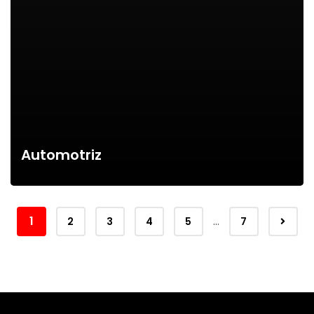
Automotriz
1
…
2
3
4
5
7